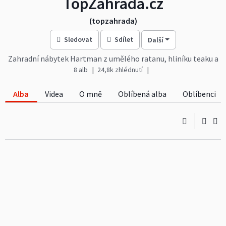
TopZahrada.cz
(topzahrada)
Sledovat
Sdílet
Další
Zahradní nábytek Hartman z umělého ratanu, hliníku teaku a
venkovní látky Sunbrella je velmi kvalitní. Luxusní polstry na
8 alb
24,8k zhlédnutí
zahradní nábytek Harbo Petra jsou unikátní svým komfortem.
Zahradní truhlíky, dělící stěny, boxy, skříně a domky Biohort se
Alba
Videa
O mně
Oblíbená alba
Oblíbenci
zárukou 20 let přímo od výrobce. Tepelné infra zářice na tersu i
do domu. Grily na uhlí, plyn a infra. Nepromokavé ochranné
kryty AeroCover.